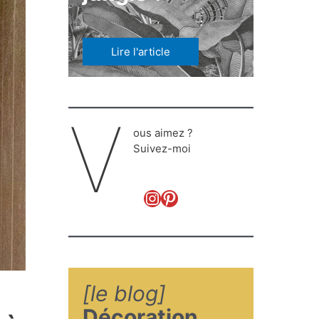
Lire l'article
V
ous aimez ?
Suivez-moi
Pinterest
Instagram
[le blog]
Décoration