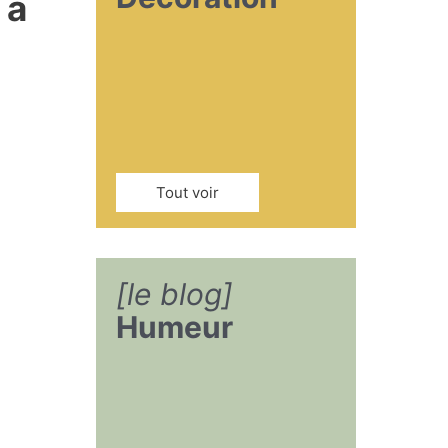
 à
Tout voir
[le blog]
Humeur