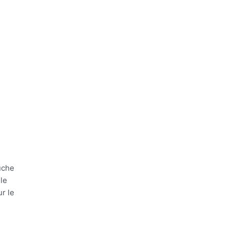
uche
lle
r le