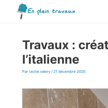
Aller
au
contenu
Travaux : créa
l’italienne
Par
cecile.valery
/
21 décembre 2020