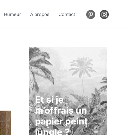
Humeur
À propos
Contact
Et si je
m’offrais un
papier peint
jungle ?