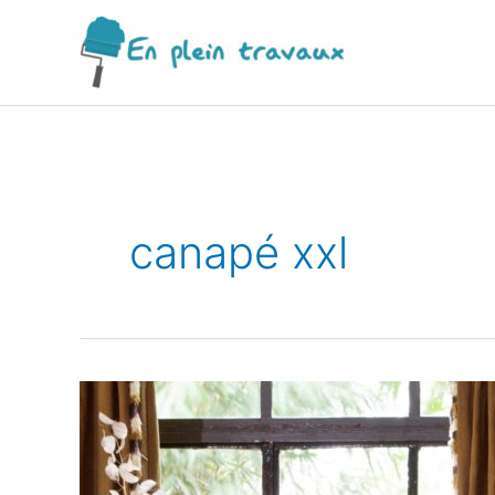
Aller
au
contenu
canapé xxl