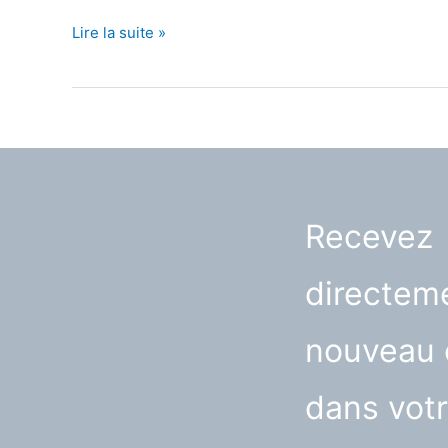
10
Lire la suite »
canapés
droits
XXL
Recevez
directeme
nouveau 
dans votr