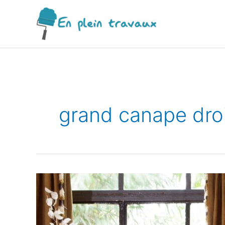
Aller
au
contenu
grand canape dro