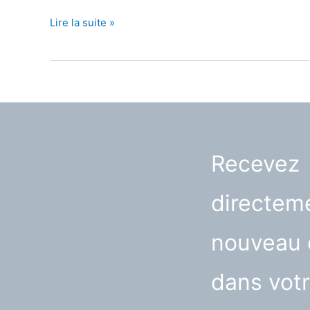
10
Lire la suite »
canapés
droits
XXL
Recevez
directeme
nouveau 
dans votr