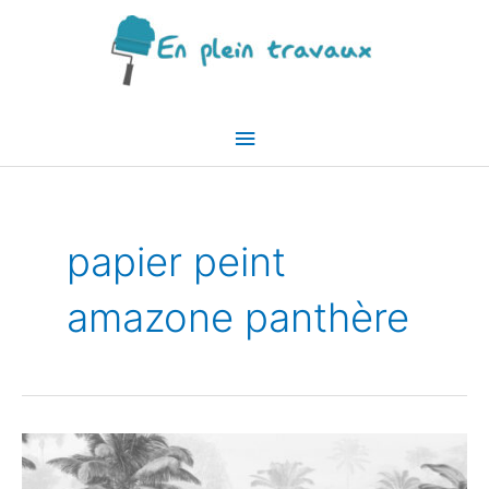
Aller
au
contenu
Menu
principal
papier peint
amazone panthère