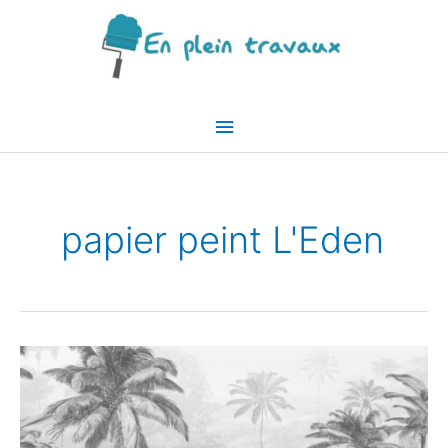
Aller
au
contenu
Menu
principal
papier peint L'Eden