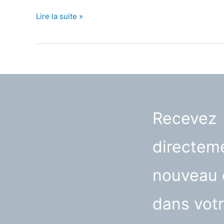
Et
Lire la suite »
si
je
m’offrais
un
papier
peint
jungle
?
Recevez
directeme
nouveau 
dans votr