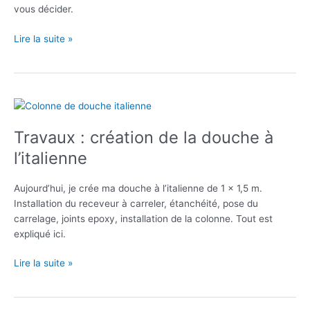
vous décider.
Et
Lire la suite »
si
je
m’offrais
un
papier
peint
Travaux : création de la douche à
jungle
l’italienne
?
Aujourd’hui, je crée ma douche à l’italienne de 1 x 1,5 m.
Installation du receveur à carreler, étanchéité, pose du
carrelage, joints epoxy, installation de la colonne. Tout est
expliqué ici.
Travaux
Lire la suite »
:
création
de