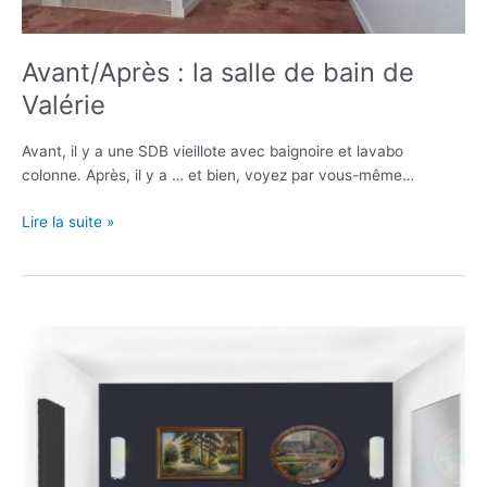
Avant/Après : la salle de bain de
Valérie
Avant, il y a une SDB vieillote avec baignoire et lavabo
colonne. Après, il y a … et bien, voyez par vous-même…
Avant/Après
Lire la suite »
:
la
salle
de
bain
de
Valérie