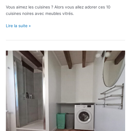
Vous aimez les cuisines ? Alors vous allez adorer ces 10
cuisines noires avec meubles vitrés.
Chic
Lire la suite »
&
Tendance
:
une
cuisine
noire
avec
des
meubles
vitrés