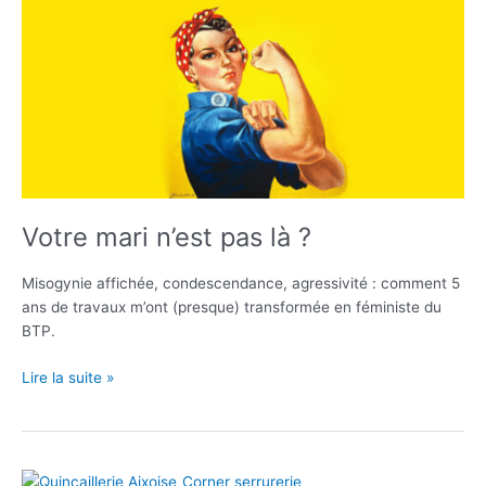
de
bain
à
1000€
Votre mari n’est pas là ?
Misogynie affichée, condescendance, agressivité : comment 5
ans de travaux m’ont (presque) transformée en féministe du
BTP.
Votre
Lire la suite »
mari
n’est
pas
là