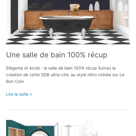
Une salle de bain 100% récup
Elégante et écolo : la salle de bain 100% récup Suivez la
création de cette SDB ultra-chic au style rétro chinée sur Le
Bon Coin.
Une
Lire la suite »
salle
de
bain
100%
récup