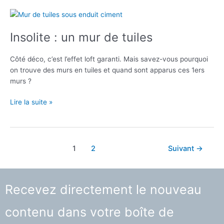
la
douche
à
Insolite : un mur de tuiles
l’italienne
Côté déco, c’est l’effet loft garanti. Mais savez-vous pourquoi
on trouve des murs en tuiles et quand sont apparus ces 1ers
murs ?
Insolite
Lire la suite »
:
un
mur
de
Pagination
1
2
Suivant
→
tuiles
d’article
Recevez directement le nouveau
contenu dans votre boîte de